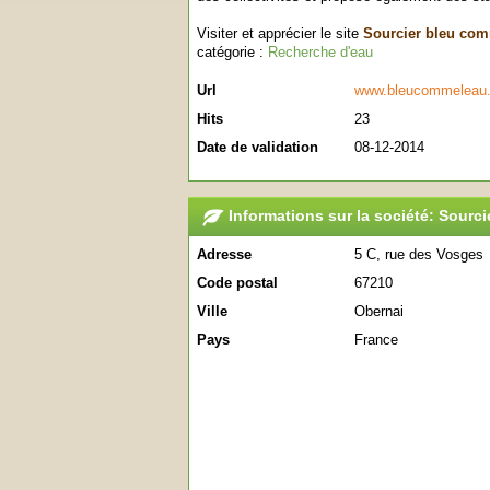
Visiter et apprécier le site
Sourcier bleu com
catégorie :
Recherche d'eau
Url
www.bleucommeleau
Hits
23
Date de validation
08-12-2014
Informations sur la société: Sourc
Adresse
5 C, rue des Vosges
Code postal
67210
Ville
Obernai
Pays
France