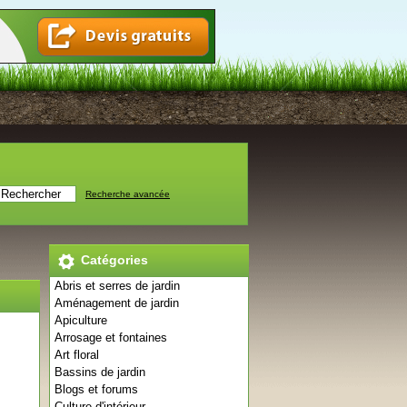
Recherche avancée
Catégories
Abris et serres de jardin
Aménagement de jardin
Apiculture
Arrosage et fontaines
Art floral
Bassins de jardin
Blogs et forums
Culture d'intérieur