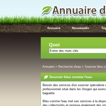
Annuaire
Nouveautés
Top
Quoi
Annuaire
>
Recherche d'eau
>
Sourcier bleu 
Sourcier bleu comme l'eau
Besoin des services d'un sourcier spécialiste
professionnel situé dans les Vosges qui exerce 
baguette.
Bleu comme l'eau met ses services à la disposi
des collectivités et propose également des st