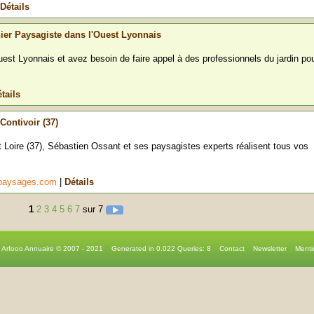
Détails
inier Paysagiste dans l'Ouest Lyonnais
est Lyonnais et avez besoin de faire appel à des professionnels du jardin po
tails
Contivoir (37)
t Loire (37), Sébastien Ossant et ses paysagistes experts réalisent tous vos
npaysages.com
|
Détails
1
2
3
4
5
6
7
sur 7
r Arfooo Annuaire © 2007 - 2021 Generated in 0.022 Queries: 8
Contact
Newsletter
Menti