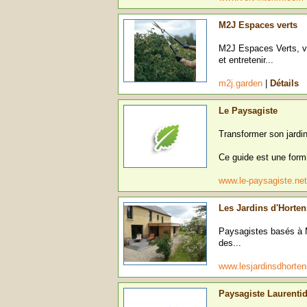
M2J Espaces verts
M2J Espaces Verts, vo
et entretenir...
m2j.garden
|
Détails
Le Paysagiste
Transformer son jardin
Ce guide est une formi
www.le-paysagiste.ne
Les Jardins d'Horte
Paysagistes basés à M
des...
www.lesjardinsdhorten
Paysagiste Laurenti