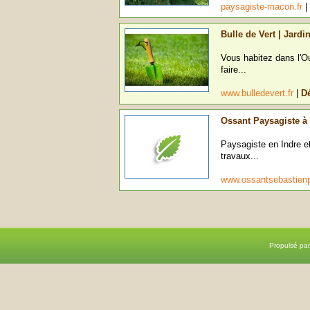
paysagiste-macon.fr
|
Bulle de Vert | Jard
Vous habitez dans l'Ou
faire...
www.bulledevert.fr
|
Dé
Ossant Paysagiste à 
Paysagiste en Indre e
travaux...
www.ossantsebastie
Propulsé pa