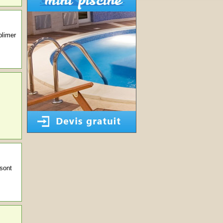
blimer
 sont