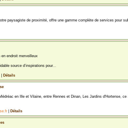
tre paysagiste de proximité, offre une gamme complète de services pour su
 en endroit merveilleux
dable source d’inspirations pour...
t
|
Détails
nse
édréac en Ille et Vilaine, entre Rennes et Dinan, Les Jardins d'Hortense, ce
se.fr
|
Détails
des