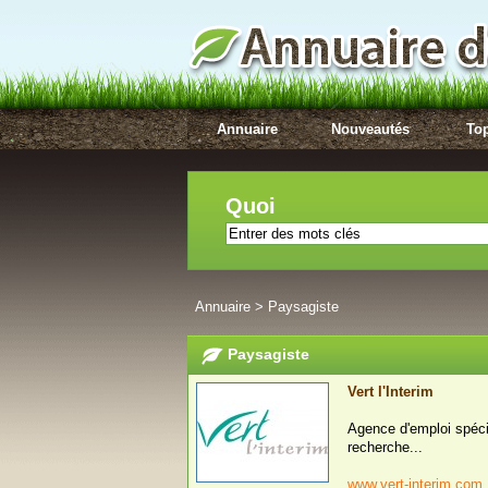
Annuaire
Nouveautés
Top
Quoi
Annuaire
>
Paysagiste
Paysagiste
Vert l'Interim
Agence d'emploi spéci
recherche...
www.vert-interim.com