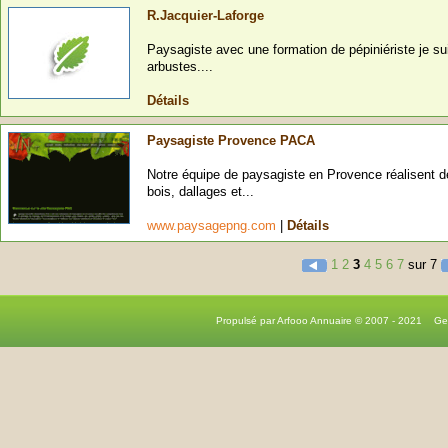
R.Jacquier-Laforge
Paysagiste avec une formation de pépiniériste je sui
arbustes....
Détails
Paysagiste Provence PACA
Notre équipe de paysagiste en Provence réalisent
bois, dallages et...
www.paysagepng.com
|
Détails
1
2
3
4
5
6
7
sur 7
Propulsé par Arfooo Annuaire © 2007 - 2021 G