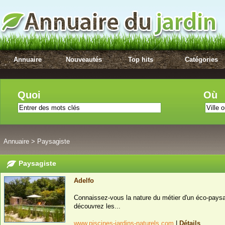
Annuaire
Nouveautés
Top hits
Catégories
Quoi
Où
Annuaire
>
Paysagiste
Paysagiste
Adelfo
Connaissez-vous la nature du métier d'un éco-paysag
découvrez les...
www.piscines-jardins-naturels.com
|
Détails