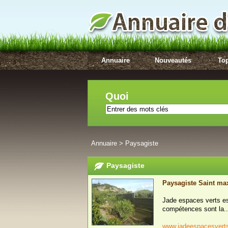
Annuaire
Nouveautés
Top
Quoi
Annuaire
>
Paysagiste
Paysagiste
Paysagiste Saint ma
Jade espaces verts es
compétences sont la..
www.jadeespacesver