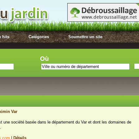
 hits
Catégories
Soumettre un site
Où
ximin Var
t une société basée dans le département du Var et dont les domaines de
.
ts.com
|
Détails