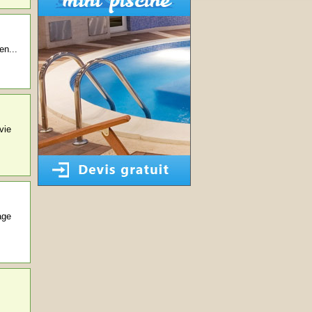
en...
vie
age