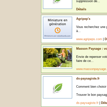
suppression de...
Détails
Agripep's
Vous recherchez une pé
à...
www.agripeps.com
|
D
Masson Paysage : vo
Envie de repenser votr
faire de ce...
www.massonpaysage.
ds-paysagiste.fr
Comment bien choisir
Trouver le bon paysagi
ds-paysagiste.fr
|
Déta