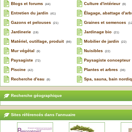
Blogs et forums
Culture d'intérieur
(44)
(9)
Entretien du jardin
Élagage, abattage d'arb
(41)
Gazons et pelouses
Graines et semences
(21)
(1
Jardinerie
Jardinage bio
(19)
(21)
Matériel, outillage, produit
Mobilier de jardin
(86)
(22)
Mur végétal
Nuisibles
(9)
(22)
Paysagiste
Paysagiste concepteur
(72)
Piscine
Plantes et arbres
(42)
(36)
Recherche d'eau
Spa, sauna, bain nordi
(8)
Recherche géographique
Sites référencés dans l'annuaire