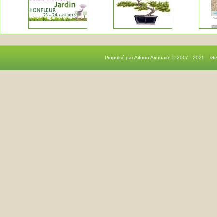
Propulsé par Arfooo Annuaire © 2007 - 2021 G