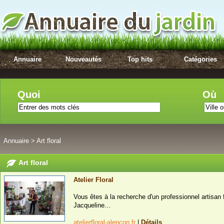
Annuaire
Nouveautés
Top hits
Catégories
Quoi
Où
Annuaire
>
Art floral
Art floral
Atelier Floral
Vous êtes à la recherche d'un professionnel artisan 
Jacqueline...
atelierfloral-alencon.fr
|
Détails