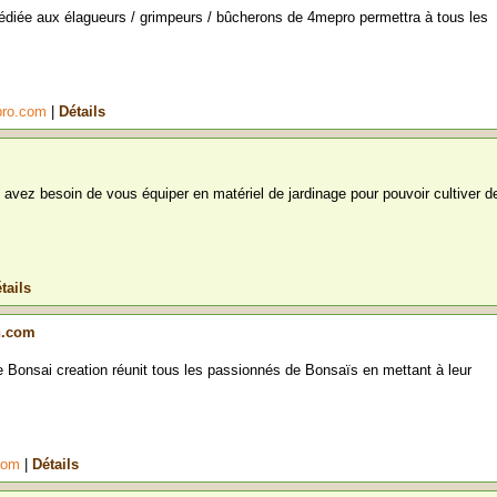
dédiée aux élagueurs / grimpeurs / bûcherons de 4mepro permettra à tous les
epro.com
|
Détails
 avez besoin de vous équiper en matériel de jardinage pour pouvoir cultiver d
tails
n.com
 Bonsai creation réunit tous les passionnés de Bonsaïs en mettant à leur
.com
|
Détails