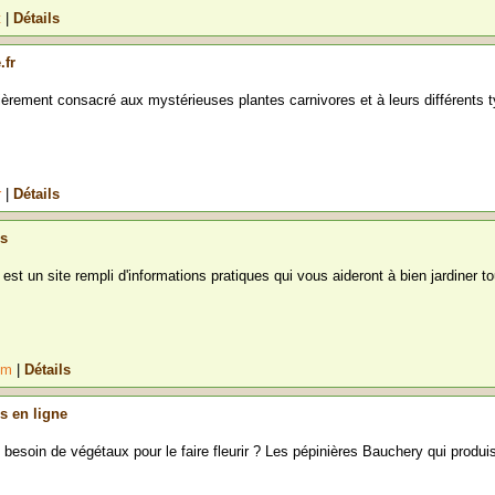
t
|
Détails
.fr
ièrement consacré aux mystérieuses plantes carnivores et à leurs différents 
r
|
Détails
rs
est un site rempli d'informations pratiques qui vous aideront à bien jardiner to
com
|
Détails
s en ligne
 besoin de végétaux pour le faire fleurir ? Les pépinières Bauchery qui produis