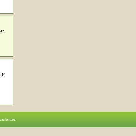
er...
ler
ons légales