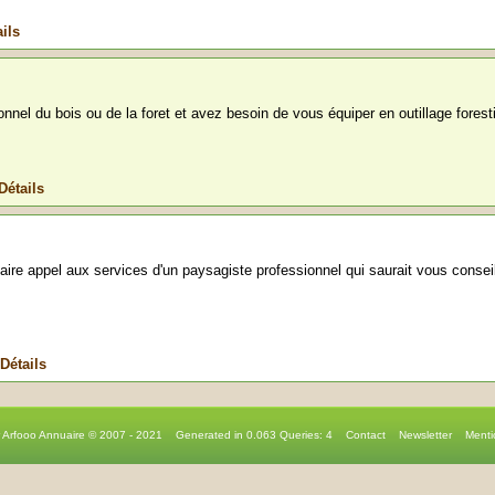
ils
nnel du bois ou de la foret et avez besoin de vous équiper en outillage foresti
Détails
ire appel aux services d'un paysagiste professionnel qui saurait vous conseil
Détails
r Arfooo Annuaire © 2007 - 2021 Generated in 0.063 Queries: 4
Contact
Newsletter
Menti