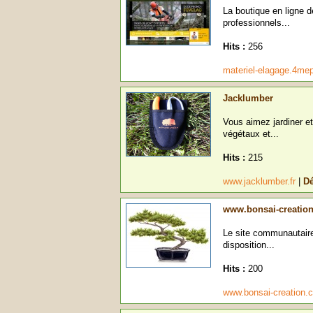
La boutique en ligne 
professionnels...
Hits :
256
materiel-elagage.4m
Jacklumber
Vous aimez jardiner et
végétaux et...
Hits :
215
www.jacklumber.fr
|
Dé
www.bonsai-creatio
Le site communautaire
disposition...
Hits :
200
www.bonsai-creation