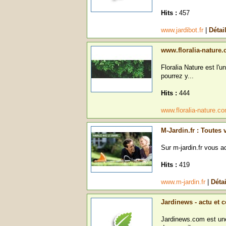
Hits :
457
www.jardibot.fr
|
Détai
www.floralia-nature
Floralia Nature est l
pourrez y...
Hits :
444
www.floralia-nature.c
M-Jardin.fr : Toutes
Sur m-jardin.fr vous a
Hits :
419
www.m-jardin.fr
|
Détai
Jardinews - actu et 
Jardinews.com est une 