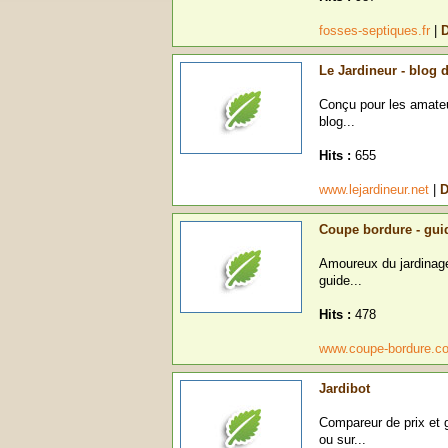
fosses-septiques.fr
|
D
Le Jardineur - blog 
Conçu pour les amateur
blog...
Hits :
655
www.lejardineur.net
|
D
Coupe bordure - gui
Amoureux du jardinage
guide...
Hits :
478
www.coupe-bordure.
Jardibot
Compareur de prix et g
ou sur...