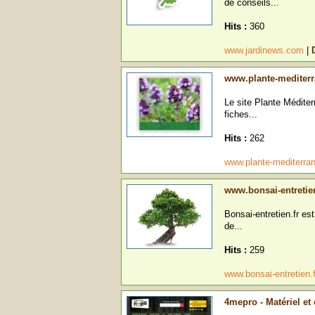
de conseils...
Hits :
360
www.jardinews.com
|
www.plante-mediterr
Le site Plante Médite
fiches...
Hits :
262
www.plante-mediterra
www.bonsai-entretien
Bonsai-entretien.fr est
de...
Hits :
259
www.bonsai-entretien.
4mepro - Matériel et