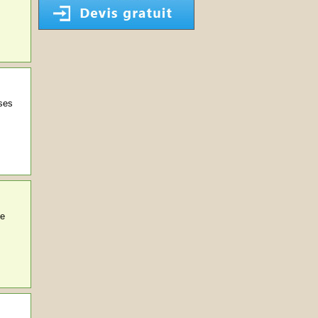
ses
le