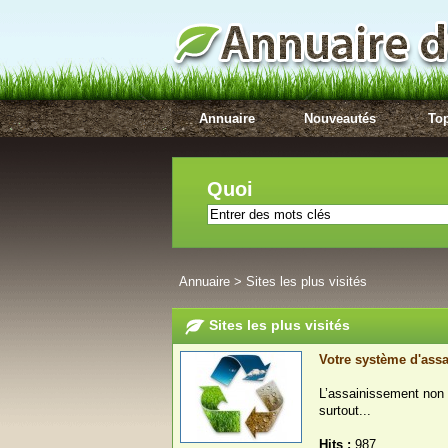
Annuaire
Nouveautés
Top
Quoi
Annuaire
>
Sites les plus visités
Sites les plus visités
Votre système d'ass
L’assainissement non 
surtout...
Hits :
987