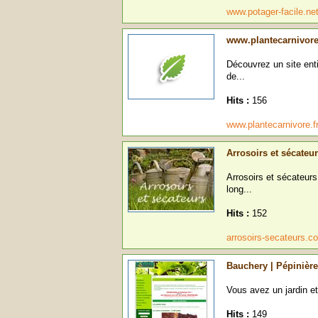
www.potager-facile.ne
www.plantecarnivore
Découvrez un site ent
de...
Hits :
156
www.plantecarnivore.f
Arrosoirs et sécateu
Arrosoirs et sécateurs 
long...
Hits :
152
arrosoirs-secateurs.
Bauchery | Pépinière
Vous avez un jardin et
Hits :
149