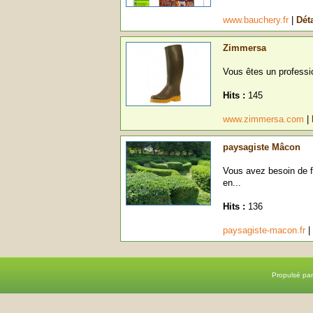
www.bauchery.fr
|
Déta
Zimmersa
Vous êtes un professio
Hits :
145
www.zimmersa.com
|
paysagiste Mâcon
Vous avez besoin de fa
en...
Hits :
136
paysagiste-macon.fr
|
Propulsé pa