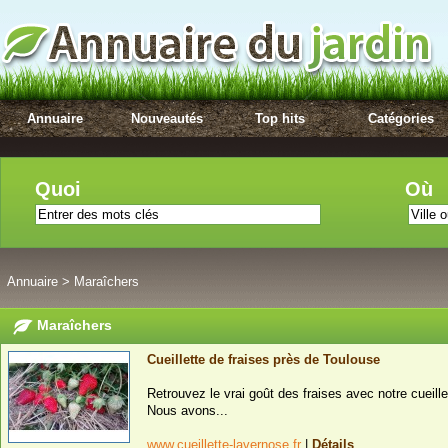
Annuaire
Nouveautés
Top hits
Catégories
Quoi
Où
Annuaire
>
Maraîchers
Maraîchers
Cueillette de fraises près de Toulouse
Retrouvez le vrai goût des fraises avec notre cueill
Nous avons...
www.cueillette-lavernose.fr
|
Détails