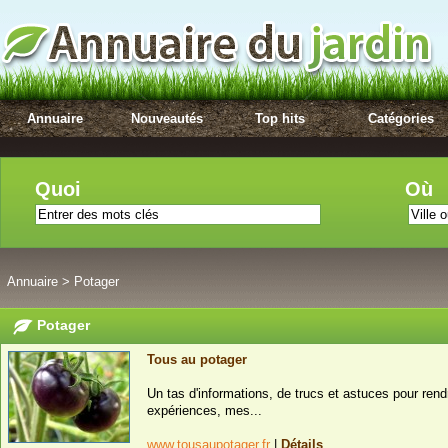
Annuaire
Nouveautés
Top hits
Catégories
Quoi
Où
Annuaire
>
Potager
Potager
Tous au potager
Un tas d'informations, de trucs et astuces pour rend
expériences, mes...
www.tousaupotager.fr
|
Détails