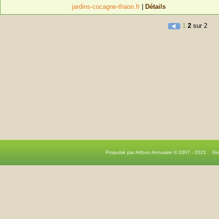
jardins-cocagne-thaon.fr
|
Détails
1
2
sur 2
Propulsé par Arfooo Annuaire © 2007 - 2021 G