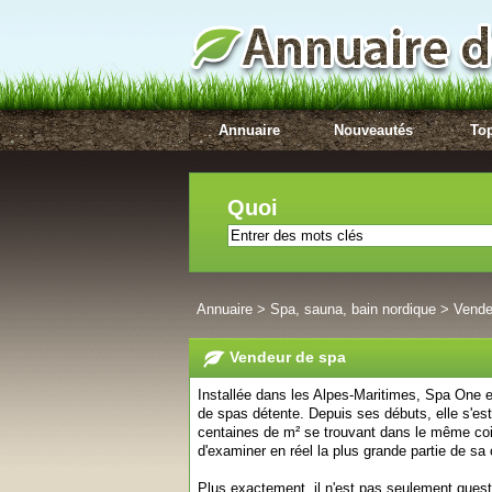
Annuaire
Nouveautés
Top
Quoi
Annuaire
>
Spa, sauna, bain nordique
>
Vende
Vendeur de spa
Installée dans les Alpes-Maritimes, Spa One e
de spas détente. Depuis ses débuts, elle s'est
centaines de m² se trouvant dans le même coin
d'examiner en réel la plus grande partie de sa 
Plus exactement, il n'est pas seulement ques