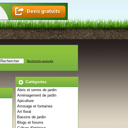
Recherche avancée
Catégories
Abris et serres de jardin
Aménagement de jardin
Apiculture
Arrosage et fontaines
Art floral
Bassins de jardin
Blogs et forums
Culture d'intérieur