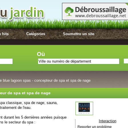
 hits
Catégories
Soumettre un site
Où
de blue lagoon spas - concepteur de spa et spa de nage
teur de spa et spa de nage
 spa classique, spa de nage, sauna,
raitement de l'eau.
nt durant les 5 dernières années puisque
Interaction
s le secteur du spa :
Reporter un problème