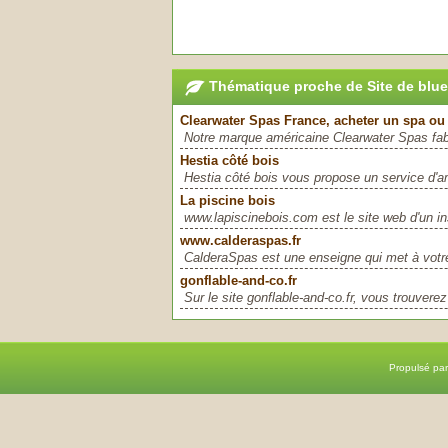
Thématique proche de Site de blue
Clearwater Spas France, acheter un spa ou
Notre marque américaine Clearwater Spas fab
Hestia côté bois
Hestia côté bois vous propose un service d'a
La piscine bois
www.lapiscinebois.com est le site web d'un in
www.calderaspas.fr
CalderaSpas est une enseigne qui met à votr
gonflable-and-co.fr
Sur le site gonflable-and-co.fr, vous trouverez
Propulsé pa