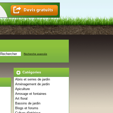
Recherche avancée
Catégories
Abris et serres de jardin
Aménagement de jardin
Apiculture
Arrosage et fontaines
Art floral
Bassins de jardin
Blogs et forums
Culture d'intérieur