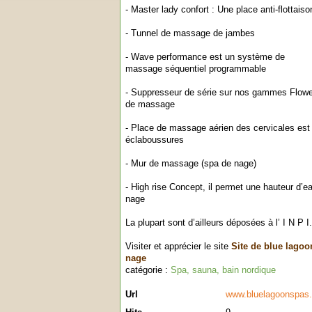
- Master lady confort : Une place anti-flottai
- Tunnel de massage de jambes
- Wave performance est un système de
massage séquentiel programmable
- Suppresseur de série sur nos gammes Flowe
de massage
- Place de massage aérien des cervicales est
éclaboussures
- Mur de massage (spa de nage)
- High rise Concept, il permet une hauteur d’
nage
La plupart sont d’ailleurs déposées à l’ I N P I.
Visiter et apprécier le site
Site de blue lagoo
nage
catégorie :
Spa, sauna, bain nordique
Url
www.bluelagoonspas