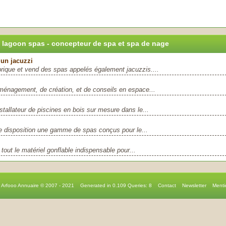
 lagoon spas - concepteur de spa et spa de nage
 un jacuzzi
rique et vend des spas appelés également jacuzzis....
ménagement, de création, et de conseils en espace...
stallateur de piscines en bois sur mesure dans le...
e disposition une gamme de spas conçus pour le...
 tout le matériel gonflable indispensable pour...
r Arfooo Annuaire © 2007 - 2021 Generated in 0.109 Queries: 8
Contact
Newsletter
Menti