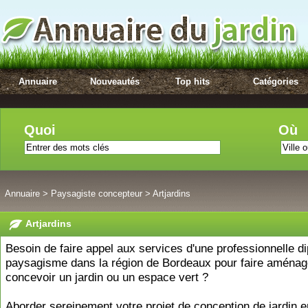
Annuaire
Nouveautés
Top hits
Catégories
Quoi
Où
Annuaire
>
Paysagiste concepteur
>
Artjardins
Artjardins
Besoin de faire appel aux services d'une professionnelle d
paysagisme dans la région de Bordeaux pour faire aménag
concevoir un jardin ou un espace vert ?
Aborder sereinement votre projet de conception de jardin e