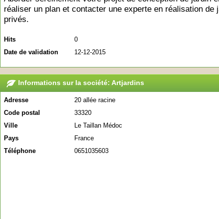
réaliser un plan et contacter une experte en réalisation de 
privés.
Hits
0
Date de validation
12-12-2015
Informations sur la société: Artjardins
Adresse
20 allée racine
Code postal
33320
Ville
Le Taillan Médoc
Pays
France
Téléphone
0651035603