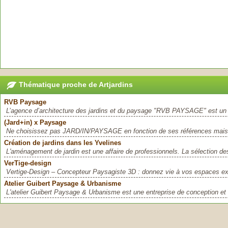
Thématique proche de Artjardins
RVB Paysage
L’agence d’architecture des jardins et du paysage "RVB PAYSAGE" est un 
(Jard+in) x Paysage
Ne choisissez pas JARD/IN/PAYSAGE en fonction de ses références mais pa
Création de jardins dans les Yvelines
L'aménagement de jardin est une affaire de professionnels. La sélection de
VerTige-design
Vertige-Design – Concepteur Paysagiste 3D : donnez vie à vos espaces ext
Atelier Guibert Paysage & Urbanisme
L'atelier Guibert Paysage & Urbanisme est une entreprise de conception e