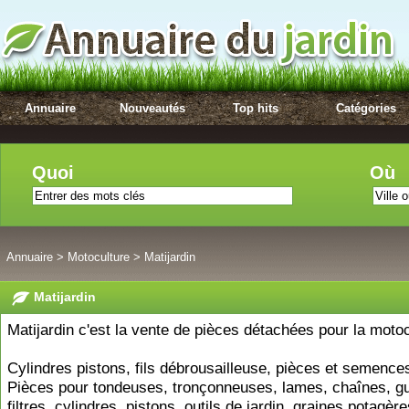
Annuaire
Nouveautés
Top hits
Catégories
Quoi
Où
Annuaire
>
Motoculture
>
Matijardin
Matijardin
Matijardin c'est la vente de pièces détachées pour la motoc
Cylindres pistons, fils débrousailleuse, pièces et semence
Pièces pour tondeuses, tronçonneuses, lames, chaînes, gu
filtres, cylindres, pistons, outils de jardin, graines potagère