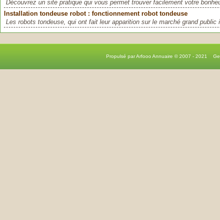
Découvrez un site pratique qui vous permet trouver facilement votre bonheu
Installation tondeuse robot : fonctionnement robot tondeuse
Les robots tondeuse, qui ont fait leur apparition sur le marché grand public i
Propulsé par Arfooo Annuaire © 2007 - 2021 G