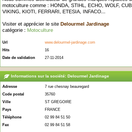
motoculture comme : HONDA, STIHL, ECHO, WOLF, CU
VIKING, KIOTI, FERRARI, ETESIA, INFACO...
Visiter et apprécier le site
Delourmel Jardinage
catégorie :
Motoculture
Url
www.delourmel-jardinage.com
Hits
16
Date de validation
27-11-2014
Informations sur la société: Delourmel Jardinage
Adresse
7 rue chesnay beauregard
Code postal
35760
Ville
ST GREGOIRE
Pays
FRANCE
Téléphone
02 99 84 51 50
Fax
02 99 84 51 58