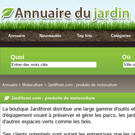
Annuaire
Nouveautés
Top hits
Catégories
Quoi
Où
Annuaire
>
Motoculture
>
Jardiforet.com - produits de motoculture
Jardiforet.com - produits de motoculture
La boutique Jardiforet distribue une large gamme d'outils e
d'équipement visant à préserver et gérer les parcs, les jard
d'autres espaces verts comme les bois.
Ses clients potentiels sont autant les entreprises que les j