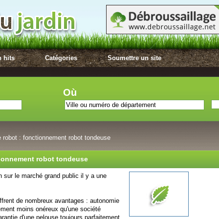
 hits
Catégories
Soumettre un site
Où
e robot : fonctionnement robot tondeuse
ctionnement robot tondeuse
on sur le marché grand public il y a une
ffrent de nombreux avantages : autonomie
tement moins onéreux qu'une société
arantie d'une pelouse toujours parfaitement