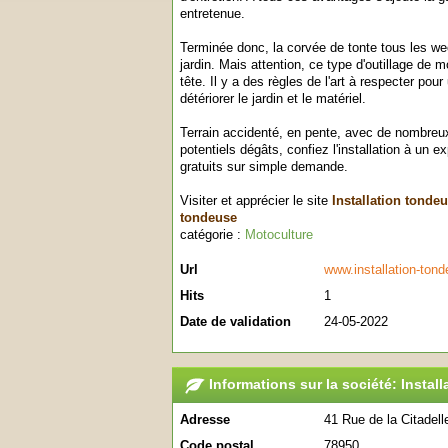
entretenue.
Terminée donc, la corvée de tonte tous les wee
jardin. Mais attention, ce type d'outillage de 
tête. Il y a des règles de l'art à respecter pou
détériorer le jardin et le matériel.
Terrain accidenté, en pente, avec de nombreu
potentiels dégâts, confiez l'installation à un e
gratuits sur simple demande.
Visiter et apprécier le site
Installation tonde
tondeuse
catégorie :
Motoculture
Url
www.installation-ton
Hits
1
Date de validation
24-05-2022
Informations sur la société: Insta
Adresse
41 Rue de la Citadell
Code postal
78950