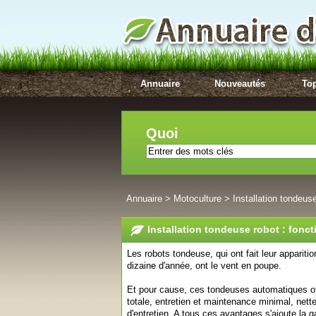
Annuaire
Nouveautés
Top
Quoi
Annuaire
>
Motoculture
>
Installation tondeus
Installation tondeuse robot : fon
Les robots tondeuse, qui ont fait leur appariti
dizaine d'année, ont le vent en poupe.
Et pour cause, ces tondeuses automatiques o
totale, entretien et maintenance minimal, net
d'entretien. A tous ces avantages s'ajoute la g