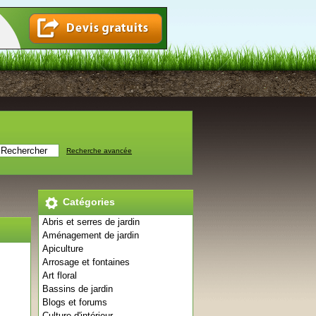
Recherche avancée
Catégories
Abris et serres de jardin
Aménagement de jardin
Apiculture
Arrosage et fontaines
Art floral
Bassins de jardin
Blogs et forums
Culture d'intérieur