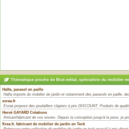
Thématique proche de Brut-métal, spécialiste du mobilier m
Halfa, parasol en paille
Halfa importe du mobilier de jardin et notamment des parasols en paille, des 
esraa.fr
Esraa propose des poulaillers clapiers à prix DISCOUNT. Produits de qualité
Hervé GAYARD Créations
Artisan/fabricant de vos envies. Depuis la conception jusqu'à la pose, je p
Krea.fr, fabricant de mobilier de jardin en Teck
Retrouvez notre collection de mobilier de jardin en teck massif à prix direct 