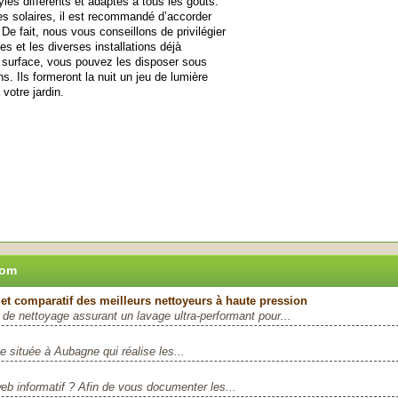
tyles différents et adaptés à tous les goûts.
s solaires, il est recommandé d’accorder
. De fait, nous vous conseillons de privilégier
s et les diverses installations déjà
a surface, vous pouvez les disposer sous
. Ils formeront la nuit un jeu de lumière
votre jardin.
com
 et comparatif des meilleurs nettoyeurs à haute pression
de nettoyage assurant un lavage ultra-performant pour...
e située à Aubagne qui réalise les...
web informatif ? Afin de vous documenter les...