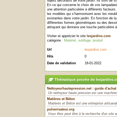
objets décoratifs de votre jardin. Ils sont de s
En ce qui concerne le choix de vos lampadaire
une attention particulière à différents facteurs
les modèles qui s’harmonisent avec les meuble
existantes dans votre jardin. En fonction de l
différentes formes géométriques ou des dessins
attrayant qui donnera une touche particulière à 
Visiter et apprécier le site
lesjardins.com
catégorie :
Matériel, outillage, produit
Url
lesjardins.com
Hits
0
Date de validation
18-01-2022
Thématique proche de lesjardins.
Nettoyeurhautepression.net : guide d'achat
Un nettoyeur haute pression est une machine 
Matières et Béton
Matières et Béton est une entreprise artisanal
pulverisateur.org
Vous êtes peut être à la recherche d'un site 