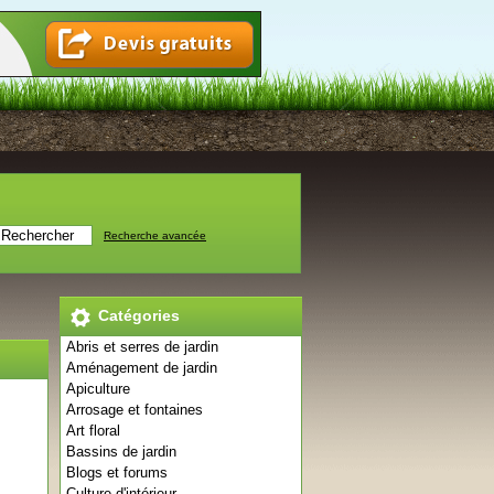
Recherche avancée
Catégories
Abris et serres de jardin
Aménagement de jardin
Apiculture
Arrosage et fontaines
Art floral
Bassins de jardin
Blogs et forums
Culture d'intérieur