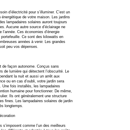
in d’électricité pour s’illuminer. C’est un
énergétique de votre maison. Les jardins
 des lampadaires solaires auront toujours
les. Aucune autre source d’éclairage ne
de l’année. Ces économies d’énergie
 portefeuille. Ce sont des kilowatts en
 nombreuses années à venir. Les grandes
 soit peu vos dépenses.
ent de façon autonome. Conçus sans
rs de lumière qui détectent l’obscurité. Le
ndant la nuit et aussi un arrêt aux
e ou en cas d’oubli, votre jardin sera
 Une fois installés, les lampadaires
rvention humaine pour fonctionner. De même,
culier. Ils ont généralement une structure
es fines. Les lampadaires solaires de jardin
rès longtemps.
écoration
es s’imposent comme l’un des meilleurs