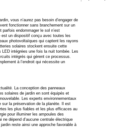
 jardin, vous n’aurez pas besoin d’engager de
uvent fonctionner sans branchement sur un
ut parfois endommager le sol n’est
est un dispositif conçu avec toutes les
aux photovoltaïques qui captent les rayons
tteries solaires stockent ensuite cette
s LED intégrées une fois la nuit tombée. Les
ircuits intégrés qui gèrent ce processus.
implement à l’endroit qui nécessite un
actualité. La conception des panneaux
es solaires de jardin en sont équipés et
renouvelable. Les experts environnementaux
 sur la préservation de la planète. Il est
tes les plus fiables et les plus efficaces au
rgie pour illuminer les ampoules des
ui ne dépend d’aucune centrale électrique
jardin reste ainsi une approche favorable à