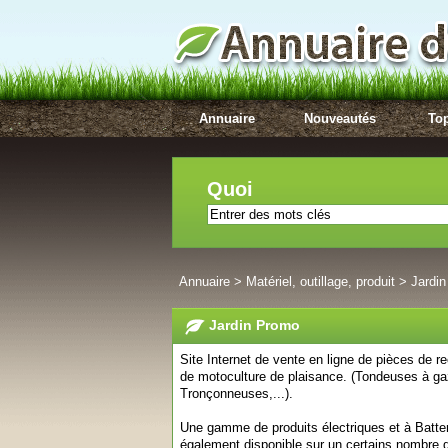
Annuaire
Nouveautés
Top
Quoi
Annuaire
>
Matériel, outillage, produit
>
Jardi
Jardin Promo
Site Internet de vente en ligne de pièces de r
de motoculture de plaisance. (Tondeuses à g
Tronçonneuses,...).
Une gamme de produits électriques et à Batt
également disponible sur un certains nombre d