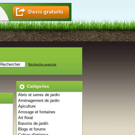
Recherche avancée
Catégories
Abris et serres de jardin
Aménagement de jardin
Apiculture
Arrosage et fontaines
Art floral
Bassins de jardin
Blogs et forums
Culture d'intérieur