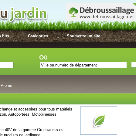
 hits
Catégories
Soumettre un site
Où
n Promo
echange et accesoires pour tous matériels
azon, Autoportées, Motobineuses,
erie 40V de la gamme Greenworks est
e produits de jardinage.