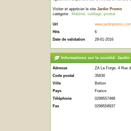
Visiter et apprécier le site
Jardin Promo
catégorie :
Matériel, outillage, produit
Url
www.jardinpromo.co
Hits
6
Date de validation
28-01-2016
Informations sur la société: Jardi
Adresse
ZA La Forge, 4 Rue 
Code postal
35830
Ville
Betton
Pays
France
Téléphone
0299557488
Fax
0299558937