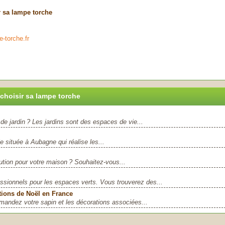
r sa lampe torche
-torche.fr
choisir sa lampe torche
de jardin ? Les jardins sont des espaces de vie...
e située à Aubagne qui réalise les...
lution pour votre maison ? Souhaitez-vous...
essionnels pour les espaces verts. Vous trouverez des...
ations de Noël en France
andez votre sapin et les décorations associées...