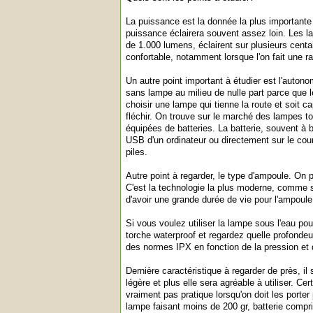
La puissance est la donnée la plus important
puissance éclairera souvent assez loin. Les l
de 1.000 lumens, éclairent sur plusieurs centa
confortable, notamment lorsque l'on fait une r
Un autre point important à étudier est l'auton
sans lampe au milieu de nulle part parce que le
choisir une lampe qui tienne la route et soit c
fléchir. On trouve sur le marché des lampes t
équipées de batteries. La batterie, souvent à b
USB d'un ordinateur ou directement sur le cou
piles.
Autre point à regarder, le type d'ampoule. On
C'est la technologie la plus moderne, comme s
d'avoir une grande durée de vie pour l'ampoule
Si vous voulez utiliser la lampe sous l'eau pour
torche waterproof et regardez quelle profondeur
des normes IPX en fonction de la pression et d
Dernière caractéristique à regarder de près, il 
légère et plus elle sera agréable à utiliser. Ce
vraiment pas pratique lorsqu'on doit les porte
lampe faisant moins de 200 gr, batterie compr