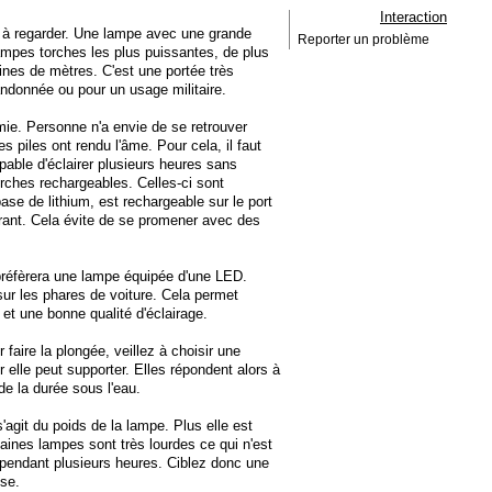
Interaction
e à regarder. Une lampe avec une grande
Reporter un problème
ampes torches les plus puissantes, de plus
ines de mètres. C'est une portée très
andonnée ou pour un usage militaire.
omie. Personne n'a envie de se retrouver
s piles ont rendu l'âme. Pour cela, il faut
apable d'éclairer plusieurs heures sans
orches rechargeables. Celles-ci sont
ase de lithium, est rechargeable sur le port
rant. Cela évite de se promener avec des
 préfèrera une lampe équipée d'une LED.
ur les phares de voiture. Cela permet
 et une bonne qualité d'éclairage.
 faire la plongée, veillez à choisir une
 elle peut supporter. Elles répondent alors à
e la durée sous l'eau.
s'agit du poids de la lampe. Plus elle est
rtaines lampes sont très lourdes ce qui n'est
r pendant plusieurs heures. Ciblez donc une
ise.