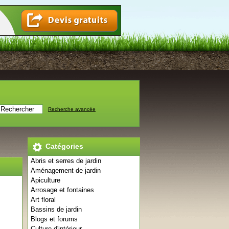
Recherche avancée
Catégories
Abris et serres de jardin
Aménagement de jardin
Apiculture
Arrosage et fontaines
Art floral
Bassins de jardin
Blogs et forums
Culture d'intérieur