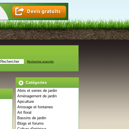
Recherche avancée
Catégories
Abris et serres de jardin
Aménagement de jardin
Apiculture
Arrosage et fontaines
Art floral
Bassins de jardin
Blogs et forums
Culture d'intérieur