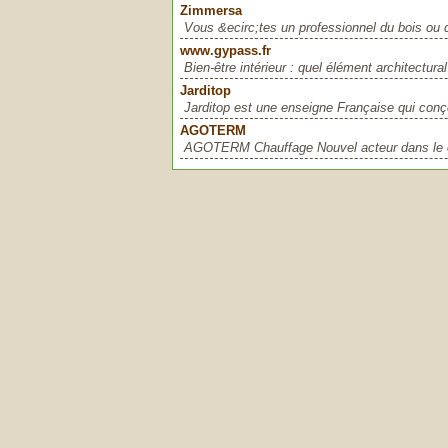
Zimmersa
Vous &ecirc;tes un professionnel du bois ou d
www.gypass.fr
Bien-être intérieur : quel élément architectural 
Jarditop
Jarditop est une enseigne Française qui conço
AGOTERM
AGOTERM Chauffage Nouvel acteur dans le c