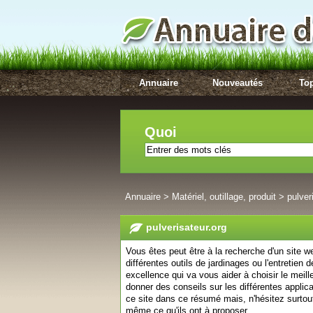
Annuaire
Nouveautés
Top
Quoi
Annuaire
>
Matériel, outillage, produit
>
pulver
pulverisateur.org
Vous êtes peut être à la recherche d'un site w
différentes outils de jardinages ou l'entretien 
excellence qui va vous aider à choisir le meill
donner des conseils sur les différentes applic
ce site dans ce résumé mais, n'hésitez surtout
même ce qu'ils ont à proposer.