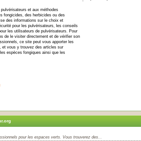
x pulvérisateurs et aux méthodes
des fongicides, des herbicides ou des
sse des informations sur le choix et
écurité pour les pulvérisateurs, les conseils
pour les utilisateurs de pulvérisateurs. Pour
 de le visiter directement et de vérifier son
ssionnels, ce site peut vous apporter les
, et vous y trouvez des articles sur
e les espèces fongiques ainsi que les
g
r.org
essionnels pour les espaces verts. Vous trouverez des...