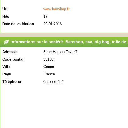
Url
www.baoshop.fr
Hits
17
Date de validation
29-01-2016
Informations sur la société: Baoshop, sac, big bag, toile de 
Adresse
3 rue Haroun Tazieff
Code postal
33150
Ville
Cenon
Pays
France
Téléphone
0557778484