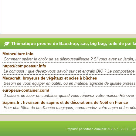
Thématique proche de Baoshop, sac, big bag, toile de paill
Motoculture.info
Comment opérer le choix de sa débroussailleuse ? Si vous avez un jardin, il
https://composteur.info
Le compost : que devez-vous savoir sur cet engrais BIO ? Le compostage 
Mecacraft, broyeurs de végétaux et scies à bûches
Besoin de vous équiper en outils, ou en matériel agricole de qualité profess
european-container.com/
3 raisons de louer un container quand vous rénovez votre maison Rénover v
Sapins.fr : livraison de sapins et de décorations de Noël en France
Pour des fêtes de fin d'année magiques, commandez votre sapin et les déc
Propulsé par Arfooo Annuaire © 2007 - 2021 G