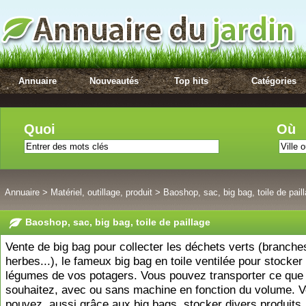
Annuaire
Nouveautés
Top hits
Catégories
Quoi
Où
Annuaire
>
Matériel, outillage, produit
>
Baoshop, sac, big bag, toile de pail
Baoshop, sac, big bag, toile de paillage
Vente de big bag pour collecter les déchets verts (branches,
herbes...), le fameux big bag en toile ventilée pour stocker
légumes de vos potagers. Vous pouvez transporter ce que
souhaitez, avec ou sans machine en fonction du volume. 
pouvez, aussi grâce aux big bags, stocker divers produits