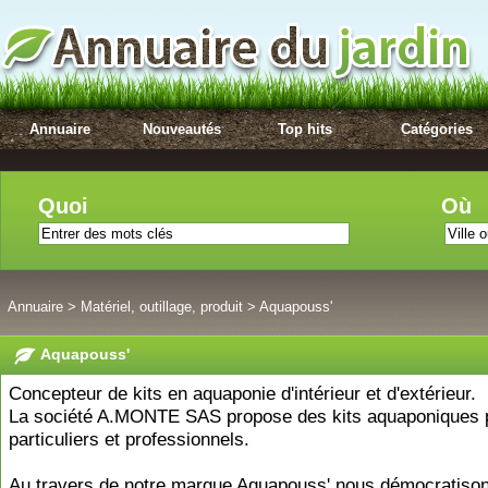
Annuaire
Nouveautés
Top hits
Catégories
Quoi
Où
Annuaire
>
Matériel, outillage, produit
>
Aquapouss'
Aquapouss'
Concepteur de kits en aquaponie d'intérieur et d'extérieur.
La société A.MONTE SAS propose des kits aquaponiques 
particuliers et professionnels.
Au travers de notre marque Aquapouss' nous démocratiso