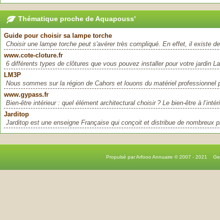
Thématique proche de Aquapouss'
Guide pour choisir sa lampe torche
Choisir une lampe torche peut s'avérer très compliqué. En effet, il existe d
www.cote-cloture.fr
6 différents types de clôtures que vous pouvez installer pour votre jardin La 
LM3P
Nous sommes sur la région de Cahors et louons du matériel professionnel po
www.gypass.fr
Bien-être intérieur : quel élément architectural choisir ? Le bien-être à l’intéri
Jarditop
Jarditop est une enseigne Française qui conçoit et distribue de nombreux pr
Propulsé par Arfooo Annuaire © 2007 - 2021 G