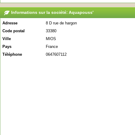
Informations sur la société: Aquapouss'
Adresse
8 D rue de hargon
Code postal
33380
Ville
MIOS
Pays
France
Téléphone
0647607112