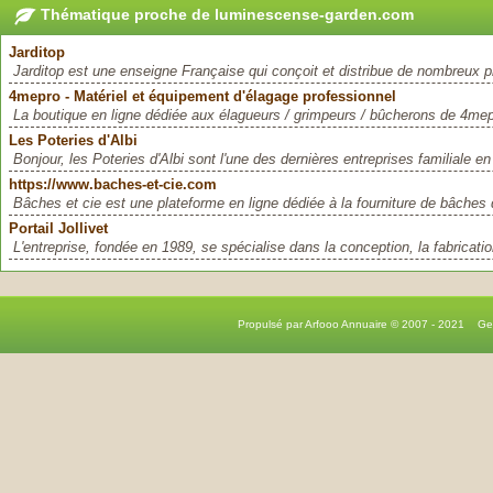
Thématique proche de luminescense-garden.com
Jarditop
Jarditop est une enseigne Française qui conçoit et distribue de nombreux pr
4mepro - Matériel et équipement d'élagage professionnel
La boutique en ligne dédiée aux élagueurs / grimpeurs / bûcherons de 4mep
Les Poteries d'Albi
Bonjour, les Poteries d'Albi sont l'une des dernières entreprises familiale en
https://www.baches-et-cie.com
Bâches et cie est une plateforme en ligne dédiée à la fourniture de bâches d
Portail Jollivet
L'entreprise, fondée en 1989, se spécialise dans la conception, la fabricatio
Propulsé par Arfooo Annuaire © 2007 - 2021 G