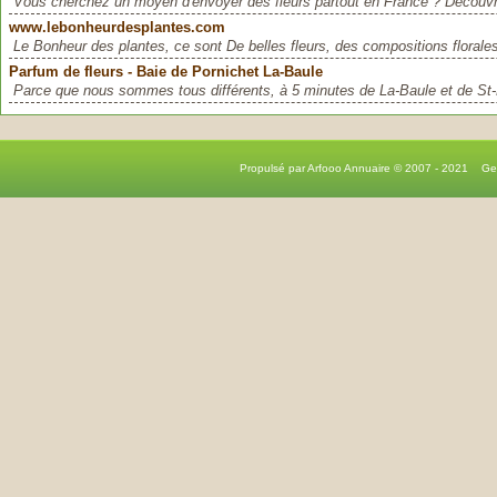
Vous cherchez un moyen d'envoyer des fleurs partout en France ? Découvr
www.lebonheurdesplantes.com
Le Bonheur des plantes, ce sont De belles fleurs, des compositions florales
Parfum de fleurs - Baie de Pornichet La-Baule
Parce que nous sommes tous différents, à 5 minutes de La-Baule et de St-Na
Propulsé par Arfooo Annuaire © 2007 - 2021 G