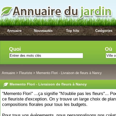
Annuaire
Nouveautés
Top hits
Catégories
Quoi
Où
Annuaire
>
Fleuriste
>
Memento Flori - Livraison de fleurs à Nancy
Memento Flori - Livraison de fleurs à Nancy
"Memento Flori" ...ça signifie "N'oublie pas les fleurs"... P
ce fleuriste d'exception. On y trouve un large choix de plan
compositions florales pour tous les budgets.
Pour tous vos événements, nous personnalisons nos créat