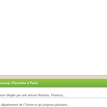
oup, Fleuriste à Paris
rs dirigée par une artisan fleuriste, Florence,...
 département de l’Yonne et qui propose plusieurs...