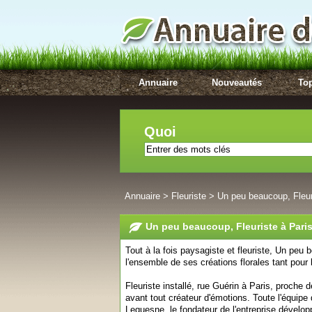
Annuaire
Nouveautés
Top
Quoi
Annuaire
>
Fleuriste
>
Un peu beaucoup, Fleur
Un peu beaucoup, Fleuriste à Pari
Tout à la fois paysagiste et fleuriste, Un peu 
l'ensemble de ses créations florales tant pour 
Fleuriste installé, rue Guérin à Paris, proche 
avant tout créateur d'émotions. Toute l'équip
Lequesne, le fondateur de l'entreprise développe