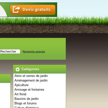
Recherche avancée
Catégories
Abris et serres de jardin
Aménagement de jardin
Apiculture
Arrosage et fontaines
Art floral
Bassins de jardin
Blogs et forums
Culture d'intérieur