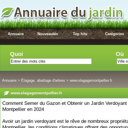
Annuaire
Nouveautés
Top hits
Catégories
Quoi
Où
Annuaire
>
Élagage, abattage d'arbres
>
www.elagagemontpellier.fr
www.elagagemontpellier.fr
Comment Semer du Gazon et Obtenir un Jardin Verdoyant
Montpellier en 2024
Avoir un jardin verdoyant est le rêve de nombreux propriét
Montpellier, les conditions climatiques offrent des opportun