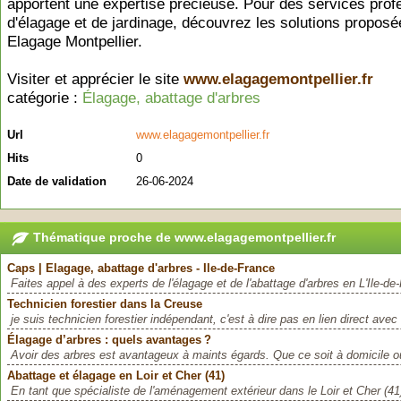
apportent une expertise précieuse. Pour des services prof
d'élagage et de jardinage, découvrez les solutions proposé
Elagage Montpellier.
Visiter et apprécier le site
www.elagagemontpellier.fr
catégorie :
Élagage, abattage d'arbres
Url
www.elagagemontpellier.fr
Hits
0
Date de validation
26-06-2024
Thématique proche de www.elagagemontpellier.fr
Caps | Elagage, abattage d'arbres - Ile-de-France
Faites appel à des experts de l'élagage et de l'abattage d'arbres en L'Ile-de
Technicien forestier dans la Creuse
je suis technicien forestier indépendant, c'est à dire pas en lien direct ave
Élagage d’arbres : quels avantages ?
Avoir des arbres est avantageux à maints égards. Que ce soit à domicile ou 
Abattage et élagage en Loir et Cher (41)
En tant que spécialiste de l'aménagement extérieur dans le Loir et Cher (4