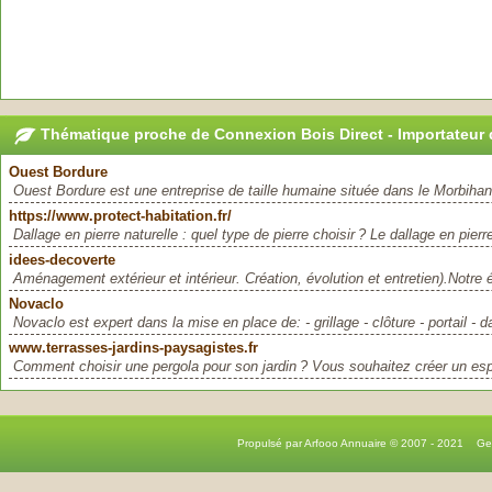
Thématique proche de Connexion Bois Direct - Importateur 
Ouest Bordure
Ouest Bordure est une entreprise de taille humaine située dans le Morbihan.
https://www.protect-habitation.fr/
Dallage en pierre naturelle : quel type de pierre choisir ? Le dallage en pierre
idees-decoverte
Aménagement extérieur et intérieur. Création, évolution et entretien).Notre é
Novaclo
Novaclo est expert dans la mise en place de: - grillage - clôture - portail - da
www.terrasses-jardins-paysagistes.fr
Comment choisir une pergola pour son jardin ? Vous souhaitez créer un esp
Propulsé par Arfooo Annuaire © 2007 - 2021 G