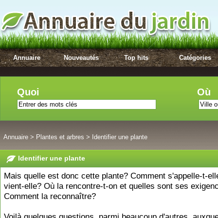
Annuaire
Nouveautés
Top hits
Catégories
Quoi
Où
Annuaire
>
Plantes et arbres
>
Identifier une plante
Identifier une plante
Mais quelle est donc cette plante? Comment s'appelle-t-ell
vient-elle? Où la rencontre-t-on et quelles sont ses exigen
Comment la reconnaître?
Voilà quelques questions, parmi beaucoup d'autres, auxquel