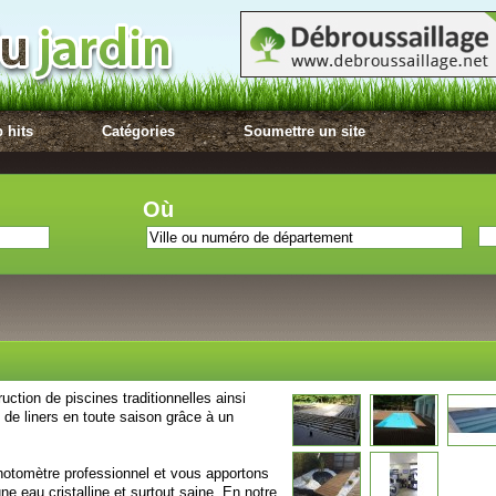
 hits
Catégories
Soumettre un site
Où
uction de piscines traditionnelles ainsi
de liners en toute saison grâce à un
hotomètre professionnel et vous apportons
une eau cristalline et surtout saine. En notre