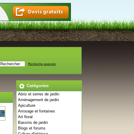
Recherche avancée
Catégories
Abris et serres de jardin
Aménagement de jardin
Apiculture
Arrosage et fontaines
Art floral
Bassins de jardin
Blogs et forums
Culture d'intérieur