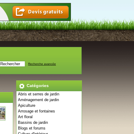
Recherche avancée
Catégories
Abris et serres de jardin
Aménagement de jardin
Apiculture
Arrosage et fontaines
Art floral
Bassins de jardin
Blogs et forums
Culture d'intérieur