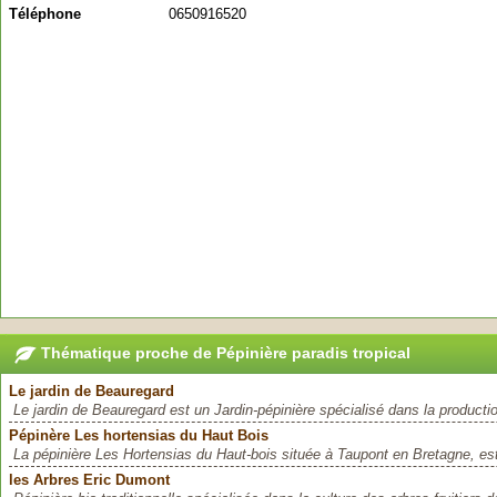
Téléphone
0650916520
Thématique proche de Pépinière paradis tropical
Le jardin de Beauregard
Le jardin de Beauregard est un Jardin-pépinière spécialisé dans la productio
Pépinère Les hortensias du Haut Bois
La pépinière Les Hortensias du Haut-bois située à Taupont en Bretagne, est
les Arbres Eric Dumont