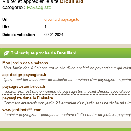
Visiter et apprécier le site
Drouillard
catégorie :
Paysagiste
Url
drouillard-paysagiste.fr
Hits
1
Date de validation
09-01-2024
Thématique proche de Drouillard
Mon jardin des 4 saisons
Mon Jardin des 4 Saisons est le site d'une société de paysagisme qui exist
aep-design-paysagiste.fr
Quels sont les avantages de solliciter les services d'un paysagiste expérime
paysagistesaintbrieuc.fr
Horizon Vert est une entreprise de paysagistes à Saint-Brieuc, spécialisée d
paysagiste dans le Finistère
Comment entretenir son jardin ? L’entretien d’un jardin est une tâche très im
www.jardibois59.com
Jardinier paysagiste : pourquoi le contacter ? Contacter un jardinier paysag