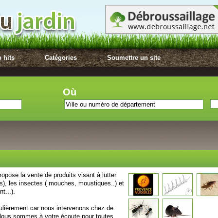
 hits
Catégories
Soumettre un site
Où
pose la vente de produits visant à lutter
is), les insectes ( mouches, moustiques..) et
t...).
ulièrement car nous intervenons chez de
Nous sommes à votre écoute pour toutes