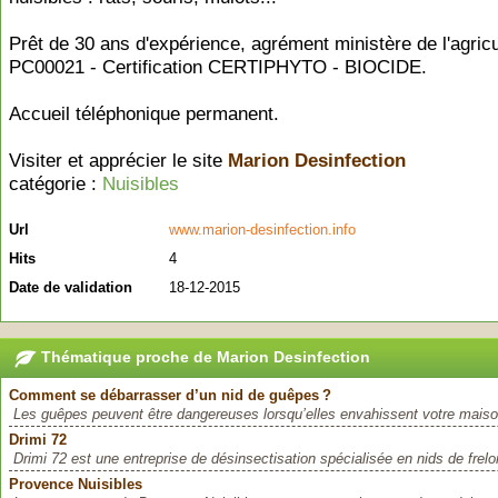
Prêt de 30 ans d'expérience, agrément ministère de l'agric
PC00021 - Certification CERTIPHYTO - BIOCIDE.
Accueil téléphonique permanent.
Visiter et apprécier le site
Marion Desinfection
catégorie :
Nuisibles
Url
www.marion-desinfection.info
Hits
4
Date de validation
18-12-2015
Thématique proche de Marion Desinfection
Comment se débarrasser d’un nid de guêpes ?
Les guêpes peuvent être dangereuses lorsqu’elles envahissent votre maiso
Drimi 72
Drimi 72 est une entreprise de désinsectisation spécialisée en nids de frelo
Provence Nuisibles