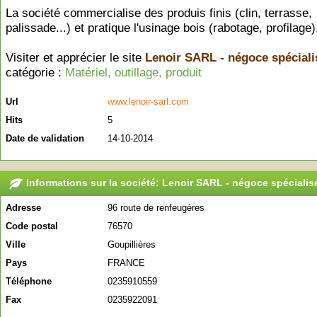
La société commercialise des produis finis (clin, terrasse,
palissade...) et pratique l'usinage bois (rabotage, profilage)
Visiter et apprécier le site
Lenoir SARL - négoce spéciali
catégorie :
Matériel, outillage, produit
Url
www.lenoir-sarl.com
Hits
5
Date de validation
14-10-2014
Informations sur la société: Lenoir SARL - négoce spécialis
Adresse
96 route de renfeugères
Code postal
76570
Ville
Goupillières
Pays
FRANCE
Téléphone
0235910559
Fax
0235922091