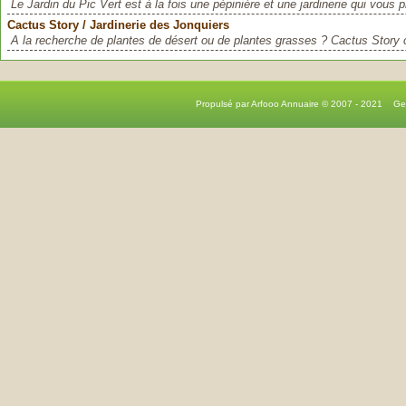
Le Jardin du Pic Vert est à la fois une pépinière et une jardinerie qui vous 
Cactus Story / Jardinerie des Jonquiers
A la recherche de plantes de désert ou de plantes grasses ? Cactus Story c
Propulsé par Arfooo Annuaire © 2007 - 2021 G