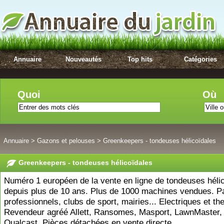
Annuaire
Nouveautés
Top hits
Catégories
Quoi
Où
Annuaire
>
Gazons et pelouses
>
Greenkeepers - tondeuses hélicoïdales
Greenkeepers - tondeuses hélicoïdales
Numéro 1 européen de la vente en ligne de tondeuses héli
depuis plus de 10 ans. Plus de 1000 machines vendues. Par
professionnels, clubs de sport, mairies... Electriques et th
Revendeur agréé Allett, Ransomes, Masport, LawnMaster, 
Qualcast. Pièces détachées en vente directe.