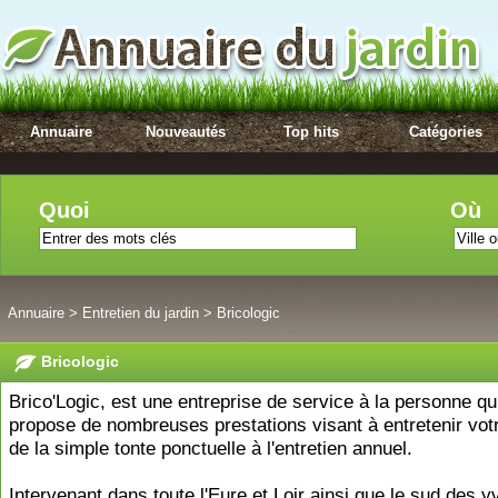
Annuaire
Nouveautés
Top hits
Catégories
Quoi
Où
Annuaire
>
Entretien du jardin
>
Bricologic
Bricologic
Brico'Logic, est une entreprise de service à la personne qu
propose de nombreuses prestations visant à entretenir votr
de la simple tonte ponctuelle à l'entretien annuel.
Intervenant dans toute l'Eure et Loir ainsi que le sud des y