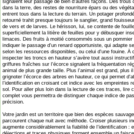
signalent leur passage de bien d’autres façons. Des trous
dans la terre, des restes de nourriture épars ou des végét
entrent tous dans la lecture du terrain. Un potager profon
retourné trahit presque toujours le sanglier, grand fouisseu
de vers et de larves. Le hérisson, lui, se contente de fouill
superficiellement la litière de feuilles pour y débusquer ins
limaces. Des fruits à moitié consommés sous un pommier
indiquer le passage d’un renard opportuniste, qui adapte se
selon les ressources disponibles, ou celui d’une fouine. À 
inspecter les troncs en hauteur s’avère tout aussi instructif
griffures fraîches sur l’écorce signalent la fréquentation ré
animal de plus grande taille. Plus l’animal est grand, plus il
grignoter l’écorce des arbres en hauteur, ce qui permet d’af
l’identification en croisant cet indice avec les empreintes 
sol. Pour aller plus loin dans la lecture de ces traces, lire 
complet vous permettra de distinguer chaque indice de pa
précision.
Votre jardin est un territoire que bien des espèces sauvag
parcourent chaque nuit avec méthode. Croiser plusieurs in
augmente considérablement la fiabilité de l’identification : 
déjections et traces physiques forment ensemble un faisc