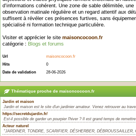
d’informations cohérent. Une zone de sable délimitée, une
observation matinale régulière et un regard attentif aux dét
suffisent à révéler ces présences furtives, sans équipeme
spécialisé ni formation technique particulière.
Visiter et apprécier le site
maisoncocoon.fr
catégorie :
Blogs et forums
Url
maisoncocoon.fr
Hits
0
Date de validation
28-06-2026
Thématique proche de maisoncocoon.fr
Jardin et maison
Jardin et maison est le site d'un jardinier amateur. Venez retrouver au trave
https://secretdujardin.fr/
Est-il possible de garder un pourpier l'hiver ? Il est grand temps de remettre
Acteur naturel
"JARDINER, TONDRE, SCARIFIER, DÉSHERBER, DÉBROUSSAILLER, C