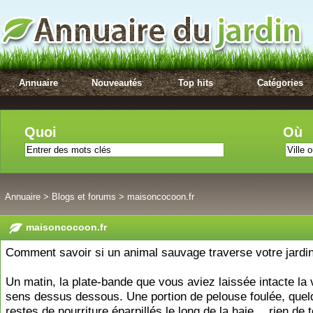
Annuaire
Nouveautés
Top hits
Catégories
Quoi
Où
Annuaire
>
Blogs et forums
>
maisoncocoon.fr
maisoncocoon.fr
Comment savoir si un animal sauvage traverse votre jardin 
Un matin, la plate-bande que vous aviez laissée intacte la v
sens dessus dessous. Une portion de pelouse foulée, que
restes de nourriture éparpillés le long de la haie… rien de t