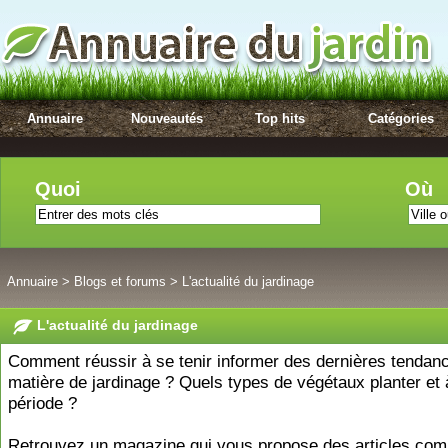
Annuaire
Nouveautés
Top hits
Catégories
Quoi
Où
Annuaire
>
Blogs et forums
>
L'actualité du jardinage
L'actualité du jardinage
Comment réussir à se tenir informer des dernières tendan
matière de jardinage ? Quels types de végétaux planter et 
période ?
Retrouvez un magazine qui vous propose des articles com