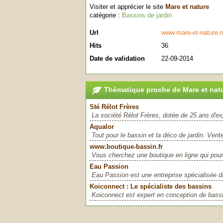
Visiter et apprécier le site
Mare et nature
catégorie :
Bassins de jardin
Url
www.mare-et-nature.n
Hits
36
Date de validation
22-09-2014
Thématique proche de Mare et nat
Sté Rélot Frères
La société Rélot Frères, dotée de 25 ans d'e
Aqualor
Tout pour le bassin et la déco de jardin. Vente
www.boutique-bassin.fr
Vous cherchez une boutique en ligne qui pourr
Eau Passion
Eau Passion est une entreprise spécialisée dan
Koiconnect : Le spécialiste des bassins
Koiconnect est expert en conception de bassin