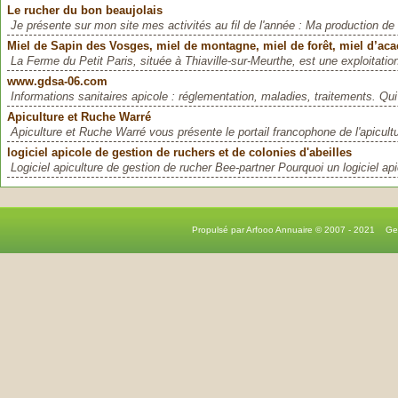
Le rucher du bon beaujolais
Je présente sur mon site mes activités au fil de l'année : Ma production de 
Miel de Sapin des Vosges, miel de montagne, miel de forêt, miel d’acaci
La Ferme du Petit Paris, située à Thiaville-sur-Meurthe, est une exploitation
www.gdsa-06.com
Informations sanitaires apicole : réglementation, maladies, traitements. Qui
Apiculture et Ruche Warré
Apiculture et Ruche Warré vous présente le portail francophone de l'apicultu
logiciel apicole de gestion de ruchers et de colonies d'abeilles
Logiciel apiculture de gestion de rucher Bee-partner Pourquoi un logiciel apic
Propulsé par Arfooo Annuaire © 2007 - 2021 G