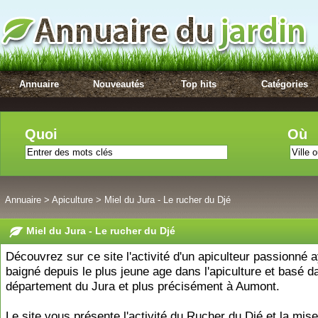
Annuaire
Nouveautés
Top hits
Catégories
Quoi
Où
Annuaire
>
Apiculture
>
Miel du Jura - Le rucher du Djé
Miel du Jura - Le rucher du Djé
Découvrez sur ce site l'activité d'un apiculteur passionné 
baigné depuis le plus jeune age dans l'apiculture et basé d
département du Jura et plus précisément à Aumont.
Le site vous présente l'activité du Rucher du Djé et la mis