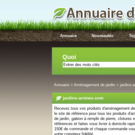
Annuaire
Nouveautés
Top
Quoi
Annuaire
>
Aménagement de jardin
>
jardins
jardins-animes.com
Recevez tous vos produits d'aménagement de j
le site de référence pour tous les produits d'
de jardin, gabion à remplir de pierre, clotures
références et faites vous livrer à domicile rap
150€ de commande et chaque commande vous f
votre compteur fidélité.