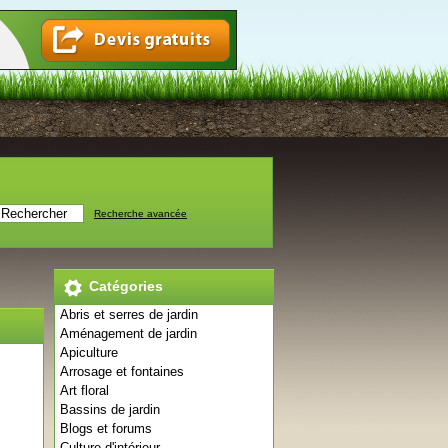
Recherche avancée
Catégories
Abris et serres de jardin
Aménagement de jardin
Apiculture
Arrosage et fontaines
Art floral
Bassins de jardin
Blogs et forums
Culture d'intérieur