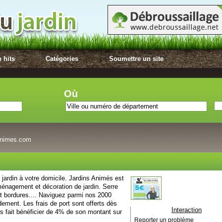
 hits
Catégories
Soumettre un site
Où
-animes.com
ardin à votre domicile. Jardins Animés est
aménagement et décoration de jardin. Serre
 et bordures.... Naviguez parmi nos 2000
idement. Les frais de port sont offerts dès
Interaction
ait bénéficier de 4% de son montant sur
Reporter un problème