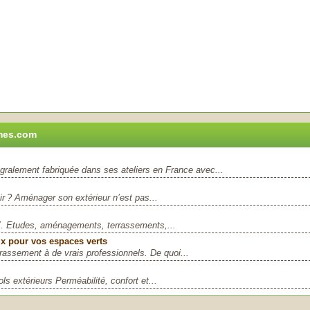
imes.com
alement fabriquée dans ses ateliers en France avec...
 ? Aménager son extérieur n’est pas...
 Z. Etudes, aménagements, terrassements,...
x pour vos espaces verts
assement à de vrais professionnels. De quoi...
 extérieurs Perméabilité, confort et...