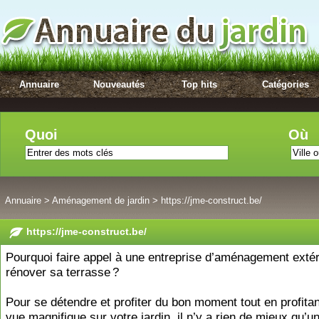
Annuaire
Nouveautés
Top hits
Catégories
Quoi
Où
Annuaire
>
Aménagement de jardin
>
https://jme-construct.be/
https://jme-construct.be/
Pourquoi faire appel à une entreprise d’aménagement extér
rénover sa terrasse ?
Pour se détendre et profiter du bon moment tout en profitan
vue magnifique sur votre jardin, il n’y a rien de mieux qu’u