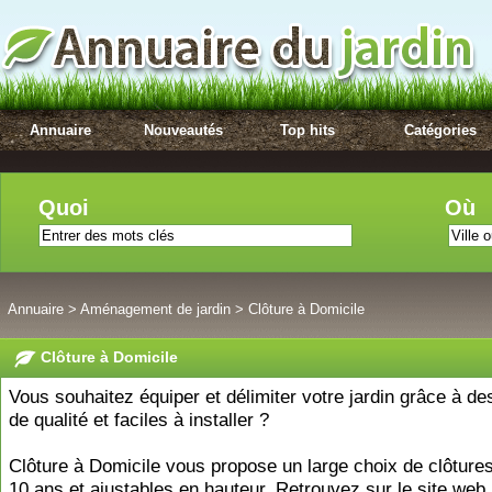
Annuaire
Nouveautés
Top hits
Catégories
Quoi
Où
Annuaire
>
Aménagement de jardin
>
Clôture à Domicile
Clôture à Domicile
Vous souhaitez équiper et délimiter votre jardin grâce à de
de qualité et faciles à installer ?
Clôture à Domicile vous propose un large choix de clôture
10 ans et ajustables en hauteur. Retrouvez sur le site web l