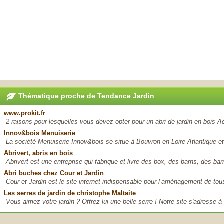
Thématique proche de Tendance Jardin
www.prokit.fr
2 raisons pour lesquelles vous devez opter pour un abri de jardin en bois Act
Innov&bois Menuiserie
La société Menuiserie Innov&bois se situe à Bouvron en Loire-Atlantique et t
Abrivert, abris en bois
Abrivert est une entreprise qui fabrique et livre des box, des barns, des barr
Abri buches chez Cour et Jardin
Cour et Jardin est le site internet indispensable pour l’aménagement de tous
Les serres de jardin de christophe Maltaite
Vous aimez votre jardin ? Offrez-lui une belle serre ! Notre site s'adresse à 