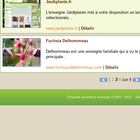
Jardiplante.fr
L'enseigne Jardiplante met à votre disposition un la
sélectionnés...
www.jardiplante.fr
|
Détails
Fuchsia Delhommeau
Delhommeau est une enseigne familiale qui a vu le j
principale...
www.fuchsia-delhommeau.com
|
Détails
1
2
3
4
sur 4
Propulsé par Arfooo Annuaire © 2007 - 2021 G