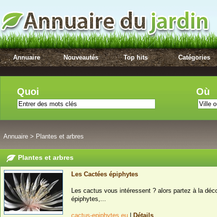
Annuaire
Nouveautés
Top hits
Catégories
Quoi
Où
Annuaire
>
Plantes et arbres
Plantes et arbres
Les Cactées épiphytes
Les cactus vous intéressent ? alors partez à la déc
épiphytes,...
cactus-epiphytes.eu
|
Détails