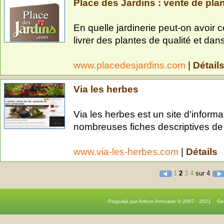
Place des Jardins : vente de plan
En quelle jardinerie peut-on avoir c
livrer des plantes de qualité et dans
www.placedesjardins.com
|
Détail
Via les herbes
Via les herbes est un site d'inform
nombreuses fiches descriptives de 
www.via-les-herbes.com
|
Détails
1
2
3
4
sur 4
Propulsé par Arfooo Annuaire © 2007 - 2021 G